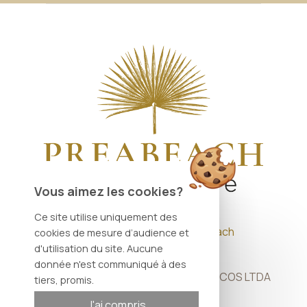
Vous aimez les cookies?
Ce site utilise uniquement des
This property is managed by Préabeach
cookies de mesure d’audience et
Expérience
d'utilisation du site. Aucune
donnée n'est communiqué à des
RONAN EMPREENDIMENTOS TURISTICOS LTDA
tiers, promis.
41.222.557/0001-54
J'ai compris